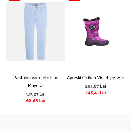
Pijamale
Pulovere/Bolero tricot
Rochite maneca lunga
Rochite maneca scurta
Set 2/3 piese maneca lunga
Set 2/3 piese maneca scurta
Set tricou maneca scurta/Pantalon lung
Trening 2/3 piese primavara
Tricouri maneca lunga
Tricouri/bluze maneca scurta
Pantalon vara fete blue
Apreski Ciciban Violet 749294
Mayoral
354,87 Lei
248,41 Lei
137,27 Lei
68,63 Lei