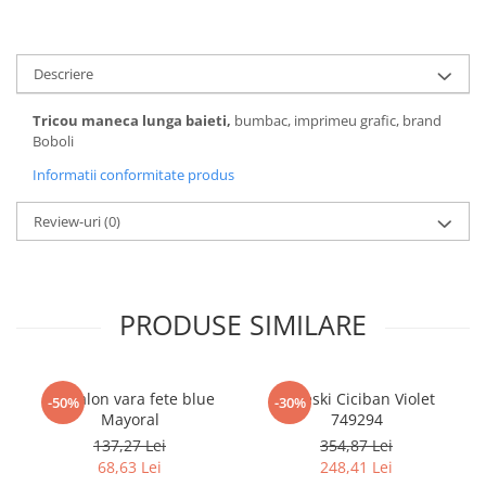
Pijamale
Pulovere/Bolero tricot
Rochite maneca lunga
Descriere
Rochite maneca scurta
Set 2/3 piese maneca lunga
Tricou maneca lunga baieti,
bumbac, imprimeu grafic, brand
Boboli
Set 2/3 piese maneca scurta
Set tricou maneca scurta/Pantalon
Informatii conformitate produs
lung
Review-uri
(0)
Trening 2/3 piese primavara
Tricouri maneca lunga
Tricouri/bluze maneca scurta
PRODUSE SIMILARE
Pantalon vara fete blue
Apreski Ciciban Violet
-50%
-30%
Mayoral
749294
137,27 Lei
354,87 Lei
68,63 Lei
248,41 Lei