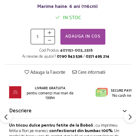
Incaltaminte
Blugi/Pantaloni lungi
Marime haine
:
6 ani (116cm)
Pantaloni scurti/sorturi
Caciuli/Seturi iarna
IN STOC
Pijamale
Camasi/Bluze/Sacouri
Set 2/3 piese maneca lunga
Colanti/Pantaloni sport
Set 2/3 piese maneca scurta
Dresuri/Sosete
ADAUGA IN COS
Trening / Pantaloni sport
Fuste
Tricouri maneca scurta
Cod Produs:
407157-003_2518
Geci iarna/Veste
Ai nevoie de ajutor?
0790 843 536
/
0371 495 214
Fete 2-16 ani
Haina blana/Paltoane
Blugi/Pantaloni lungi
Hanorace/Jachete jersey
Adauga la Favorite
Cere informatii
Colanti/Pantaloni sport
Incaltaminte
Costume baie/Accesorii plaja
Pijamale
LIVRARE GRATUITA
Geci primavara
Pulovere/Bolero tricot
SECURE PAYME
pentru comenzi mai mari de
No cash need
Hanorace/Jachete jersey
Rochite maneca lunga
199lei
Incaltaminte
Set 2/3 piese maneca lunga
Descriere
Palarii/Sepci vara
Trening/Pantaloni sport
Pantaloni scurti/fuste/salopete
Tricouri maneca lunga
Un tricou dulce pentru fetite de la Boboli
, cu imprimeu
Paturici/Prosoape baie
fetita si flori pe maneci,
confectionat din bumbac 100%
. Un