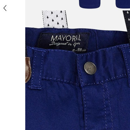
Pijamale
Pulovere/Bolero tricot
Rochite maneca lunga
Rochite maneca scurta
Set 2/3 piese maneca lunga
Set 2/3 piese maneca scurta
Set tricou maneca scurta/Pantalon
lung
Trening 2/3 piese primavara
Tricouri maneca lunga
Tricouri/bluze maneca scurta