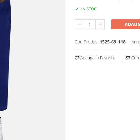
IN STOC
ADAUG
Cod Produs:
1525-69_118
Ai n
Adauga la Favorite
Cere 