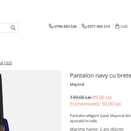
0790 843 536
0371 495 214
0,00
al 1525
Pantalon navy cu bret
Mayoral
139,00 Lei
89,00 Lei
Economisesti:
50,00
Lei
Pantalon elegant baiat Mayoral din 
ajustabil in talie.
Marime haine
:
2 ani (92cm)