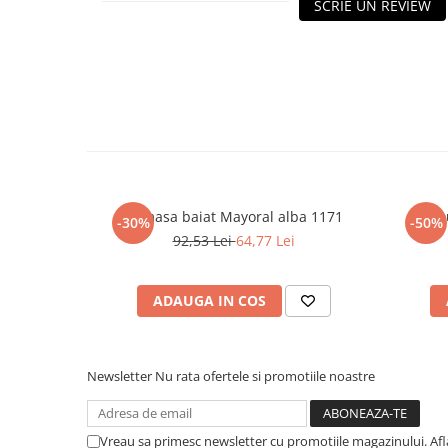
SCRIE UN REVIEW
Camasa baiat Mayoral alba 1171
Trico
-30%
-50%
92,53 Lei
64,77 Lei
ADAUGA IN COS
Newsletter
Nu rata ofertele si promotiile noastre
Vreau sa primesc newsletter cu promotiile magazinului. Af