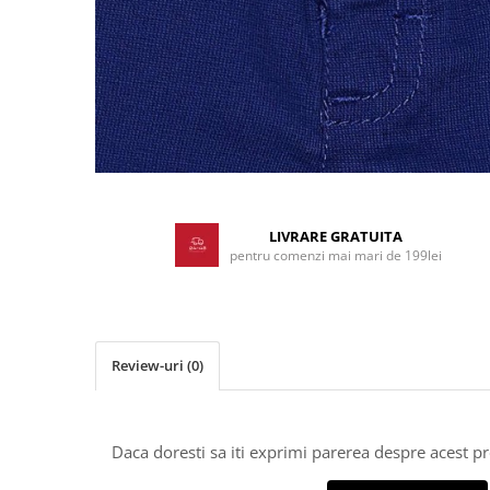
Distribuie
pe
Facebook
LIVRARE GRATUITA
pentru comenzi mai mari de 199lei
Review-uri
(0)
Daca doresti sa iti exprimi parerea despre acest 