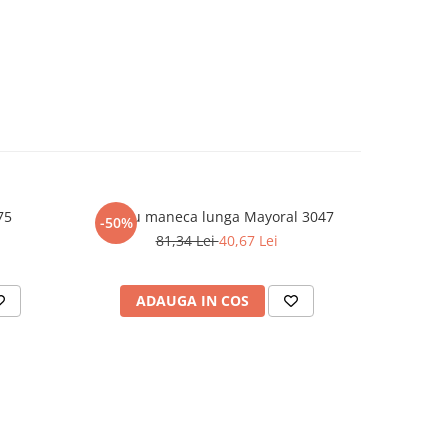
75
Tricou maneca lunga Mayoral 3047
Camasa bai
-50%
-30%
81,34 Lei
40,67 Lei
ADAUGA IN COS
V