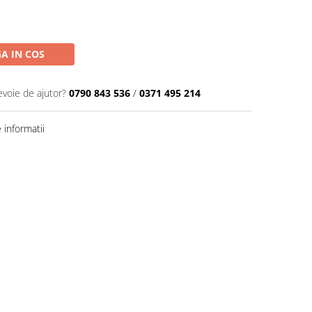
A IN COS
evoie de ajutor?
0790 843 536
/
0371 495 214
informatii