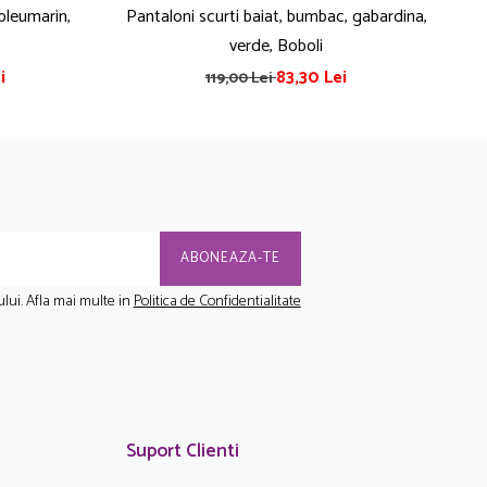
 bleumarin,
Pantaloni scurti baiat, bumbac, gabardina,
Blu
verde, Boboli
i
83,30 Lei
119,00 Lei
lui. Afla mai multe in
Politica de Confidentialitate
Suport Clienti