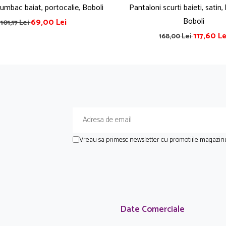
mbac baiat, portocalie, Boboli
Pantaloni scurti baieti, satin,
Boboli
69,00 Lei
101,17 Lei
117,60 Le
168,00 Lei
Vreau sa primesc newsletter cu promotiile magazinu
Date Comerciale