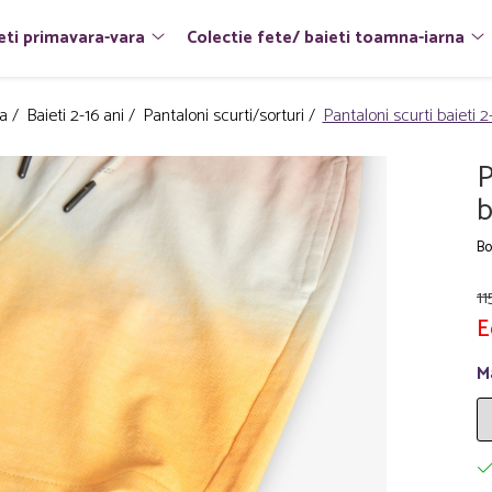
eti primavara-vara
Colectie fete/ baieti toamna-iarna
ra /
Baieti 2-16 ani /
Pantaloni scurti/sorturi /
Pantaloni scurti baieti 
P
b
Bo
11
E
M