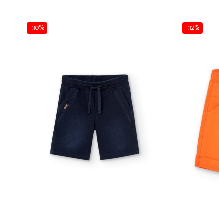
Pijamale
Pulovere/Bolero tricot
Rochite maneca lunga
-30%
-32%
Rochite maneca scurta
Set 2/3 piese maneca lunga
Set 2/3 piese maneca scurta
Set tricou maneca scurta/Pantalon lung
Trening 2/3 piese primavara
Tricouri maneca lunga
Tricouri/bluze maneca scurta