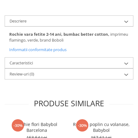
Pijamale
Pulovere/Bolero tricot
Rochite maneca lunga
Descriere
Rochite maneca scurta
Set 2/3 piese maneca lunga
Rochie vara fetite 2-14 ani, bumbac better cotton,
imprimeu
flamingo, verde, brand Boboli
Set 2/3 piese maneca scurta
Set tricou maneca scurta/Pantalon
Informatii conformitate produs
lung
Caracteristici
Trening 2/3 piese primavara
Tricouri maneca lunga
Review-uri
(0)
Tricouri/bluze maneca scurta
PRODUSE SIMILARE
Rochie flori Babybol
Rochita poplin cu volanase,
-30%
-30%
Barcelona
Babybol
153,54 Lei
157,61 Lei