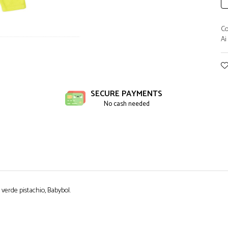
Co
Ai
ibuie
book
SECURE PAYMENTS
No cash needed
 verde pistachio, Babybol.