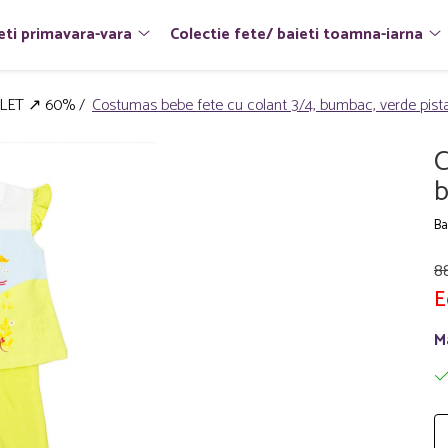
eti primavara-vara
Colectie fete/ baieti toamna-iarna
LET ↗ 60% /
Costumas bebe fete cu colant 3/4, bumbac, verde pist
C
b
Ba
8
E
M