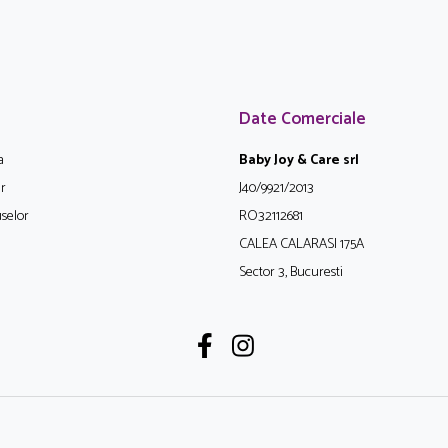
Date Comerciale
a
Baby Joy & Care srl
ur
J40/9921/2013
selor
RO32112681
CALEA CALARASI 175A
Sector 3, Bucuresti