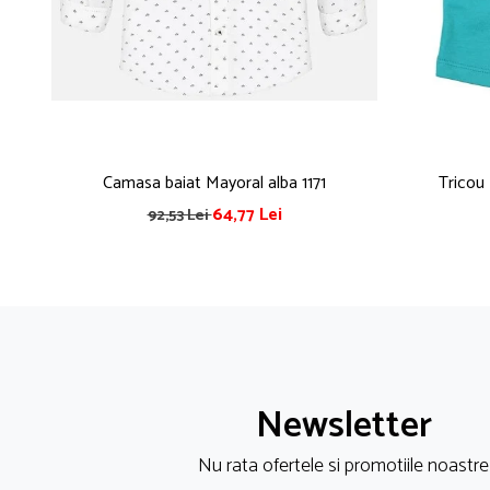
Pijamale
Pulovere/Bolero tricot
Rochite maneca lunga
Rochite maneca scurta
Set 2/3 piese maneca lunga
Set 2/3 piese maneca scurta
Set tricou maneca scurta/Pantalon lung
Camasa baiat Mayoral alba 1171
Tricou
Trening 2/3 piese primavara
64,77 Lei
92,53 Lei
Tricouri maneca lunga
Tricouri/bluze maneca scurta
Newsletter
Nu rata ofertele si promotiile noastre