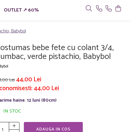
OUTLET ↗ 60%
achio, Babybol
ostumas bebe fete cu colant 3/4,
umbac, verde pistachio, Babybol
bybol
44,00 Lei
8,00 Lei
conomisesti:
44,00
Lei
arime haine
:
12 luni (80cm)
IN STOC
ADAUGA IN COS