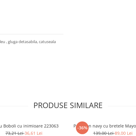
u , gluga detasabila, catuseala
PRODUSE SIMILARE
u Boboli cu inimioare 223063
Pantalon navy cu bretele Mayo
-36%
73,21 Lei
36,61 Lei
139,00 Lei
89,00 Lei