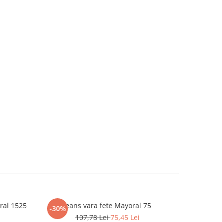
ral 1525
Jeans vara fete Mayoral 75
Tricou 
-30%
-50%
107,78 Lei
75,45 Lei