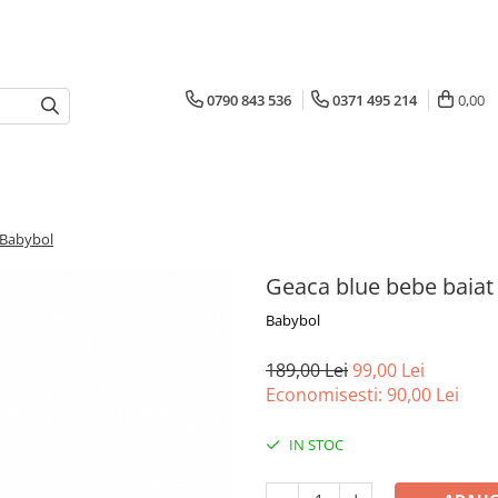
0790 843 536
0371 495 214
0,00
,Babybol
Geaca blue bebe baiat
Babybol
189,00 Lei
99,00 Lei
Economisesti:
90,00
Lei
IN STOC