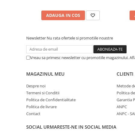
Pijamale
Pulovere/Bolero tricot
ADAUGA IN COS
Rochite maneca lunga
Rochite maneca scurta
Set 2/3 piese maneca lunga
Newsletter
Nu rata ofertele si promotiile noastre
Set 2/3 piese maneca scurta
Set tricou maneca scurta/Pantalon
lung
Vreau sa primesc newsletter cu promotiile magazinului. Af
Trening 2/3 piese primavara
Tricouri maneca lunga
MAGAZINUL MEU
CLIENTI
Tricouri/bluze maneca scurta
Despre noi
Metode de
Termeni si Conditii
Politica d
Politica de Confidentialitate
Garantia 
Politica de livrare
ANPC
Contact
ANPC - SA
SOCIAL
URMARESTE-NE IN SOCIAL MEDIA