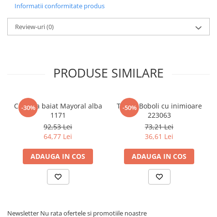
Pijamale
Informatii conformitate produs
Pulovere/Bolero tricot
Review-uri
(0)
Rochite maneca lunga
Rochite maneca scurta
Set 2/3 piese maneca lunga
Set 2/3 piese maneca scurta
PRODUSE SIMILARE
Set tricou maneca scurta/Pantalon
lung
Trening 2/3 piese primavara
Camasa baiat Mayoral alba
Tricou Boboli cu inimioare
-30%
-50%
Tricouri maneca lunga
1171
223063
Tricouri/bluze maneca scurta
92,53 Lei
73,21 Lei
64,77 Lei
36,61 Lei
ADAUGA IN COS
ADAUGA IN COS
Newsletter
Nu rata ofertele si promotiile noastre